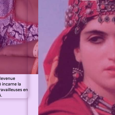
devenue
 incarne la
ravailleuses en
é.