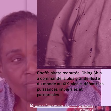
Cheffe pirate redoutée, Ching Shih
a commandé la plus grande flotte
du monde au XIXᵉ siècle, défiant les
puissances impériales et
patriarcales.
Source : Émile Vernet-Lecomte, Wikimedia
Commons